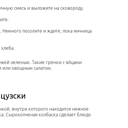
ичную смесь и выложите на сковороду.
ите.
. Немного посолите и ждите, пока яичница
 хлеба.
жей зеленью. Такие гренки с яйцами
и или овощным салатом.
нцузски
чкой, внутри которого находится нежное
ка. Сырокопченая колбаска сделает блюдо