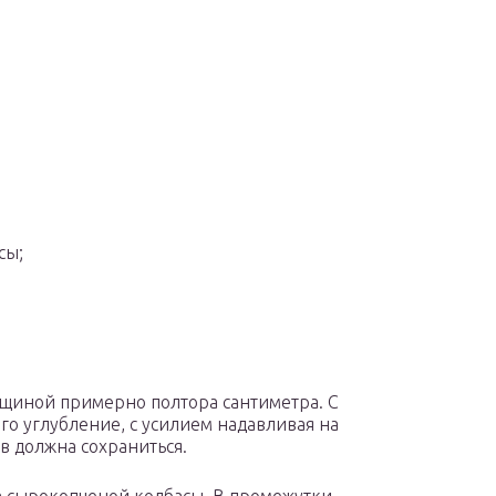
сы;
олщиной примерно полтора сантиметра. С
о углубление, с усилием надавливая на
в должна сохраниться.