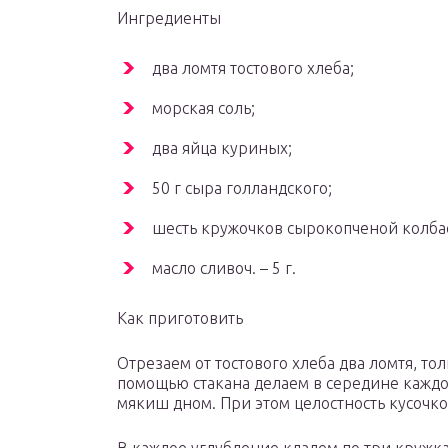
Ингредиенты
два ломтя тостового хлеба;
морская соль;
два яйца куриных;
50 г сыра голландского;
шесть кружочков сырокопченой колба
масло сливоч. – 5 г.
Как приготовить
Отрезаем от тостового хлеба два ломтя, т
помощью стакана делаем в середине каждог
мякиш дном. При этом целостность кусочко