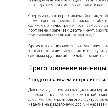
В каждое углубление кладем по три кружк
выкладываем понемногу сливочного масла
Сверху аккуратно разбиваем яйцо так, что
должен остаться целым. Стараемся, чтобы о
солим. Сыр мелко трем и посыпаем хлеб и
противень и запекаем десять минут, разогр
приправляем специями на ваш вкус.
Время выпекания может быть увеличено ил
консистенции яичницу вы хотите получить.
слишком крупные яйца. Хлеб нарезайте ло
Приготовление яичницы 
1 подготавливаем ингредиенты.
Для начала достаем из холодильника курин
возможность согреться до комнатной темп
хлеб, желательно, чтобы его структура бы
изделие на разделочную доску и нарезаем