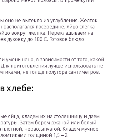
а сырокопченой колбасы. В промежутки
.
бы оно не вытекло из углубления. Желток
н располагался посередине. Яйцо слегка
 яйцо вокруг желтка. Перекладываем на
ев духовку до 180 С. Готовое блюдо
и уменьшено, в зависимости от того, какой
 Для приготовления лучше использовать не
мтиками, не толще полутора сантиметров.
в хлебе:
ые яйца, кладем их на столешницу и даем
ературы. Затем берем ржаной или белый
ла плотной, нерассыпчатой. Кладем мучное
 ломтиками толщиной 1,5 – 2