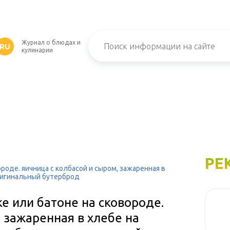
Журнал о блюдах и
RU
кулинарии
РЕ
роде. яичница с колбасой и сыром, зажаренная в
оригинальный бутерброд
е или батоне на сковороде.
, зажаренная в хлебе на