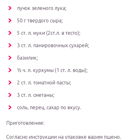
пучок зеленого лука;
50 г твердого сыра;
5 ст. л. муки (2ст.л. в тесто);
3 ст. л. панировочных сухарей;
базилик;
½ ч. л. куркумы (1 ст. л. воды);
2 ст. л. томатной пасты;
3 ст. л. сметаны;
соль, перец, сахар по вкусу.
Приготовление:
Согласно инструкции на упаковке варим пшено.