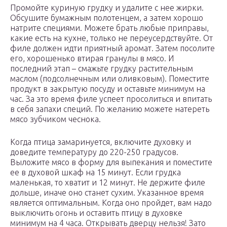
Промойте куриную грудку и удалите с нее жирки.
Обсушите бумажным полотенцем, а затем хорошо
натрите специями. Можете брать любые приправы,
какие есть на кухне, только не переусердствуйте. От
филе должен идти приятный аромат. Затем посолите
его, хорошенько втирая гранулы в мясо. И
последний этап – смажьте грудку растительным
маслом (подсолнечным или оливковым). Поместите
продукт в закрытую посуду и оставьте минимум на
час. За это время филе успеет просолиться и впитать
в себя запахи специй. По желанию можете натереть
мясо зубчиком чеснока.
Когда птица замаринуется, включите духовку и
доведите температуру до 220-250 градусов.
Выложите мясо в форму для выпекания и поместите
ее в духовой шкаф на 15 минут. Если грудка
маленькая, то хватит и 12 минут. Не держите филе
дольше, иначе оно станет сухим. Указанное время
является оптимальным. Когда оно пройдет, вам надо
выключить огонь и оставить птицу в духовке
минимум на 4 часа. Открывать дверцу нельзя! Зато