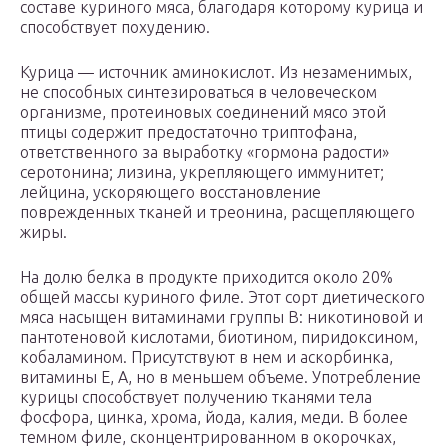
составе куриного мяса, благодаря которому курица и
способствует похудению.
Курица — источник аминокислот. Из незаменимых,
не способных синтезироваться в человеческом
организме, протеиновых соединений мясо этой
птицы содержит предостаточно триптофана,
ответственного за выработку «гормона радости»
серотонина; лизина, укрепляющего иммунитет;
лейцина, ускоряющего восстановление
поврежденных тканей и треонина, расщепляющего
жиры.
На долю белка в продукте приходится около 20%
общей массы куриного филе. Этот сорт диетического
мяса насыщен витаминами группы В: никотиновой и
пантотеновой кислотами, биотином, пиридоксином,
кобаламином. Присутствуют в нем и аскорбинка,
витамины Е, А, но в меньшем объеме. Употребление
курицы способствует получению тканями тела
фосфора, цинка, хрома, йода, калия, меди. В более
темном филе, сконцентрированном в окорочках,