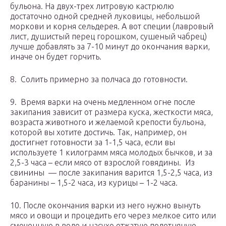
бульона. На двух-трех литровую кастрюлю
достаточно одной средней луковицы, небольшой
моркови и корня сельдерея. А вот специи (лавровый
лист, душистый перец горошком, сушеный чабрец)
лучше добавлять за 7-10 минут до окончания варки,
иначе он будет горчить.
8. Солить примерно за полчаса до готовности.
9. Время варки на очень медленном огне после
закипания зависит от размера куска, жесткости мяса,
возраста животного и желаемой крепости бульона,
которой вы хотите достичь. Так, например, он
достигнет готовности за 1-1,5 часа, если вы
используете 1 килограмм мяса молодых бычков, и за
2,5-3 часа – если мясо от взрослой говядины. Из
свинины — после закипания варится 1,5-2,5 часа, из
баранины – 1,5-2 часа, из курицы – 1-2 часа.
10. После окончания варки из него нужно вынуть
мясо и овощи и процедить его через мелкое сито или
смоченную в воде и насухо отжатую полотняную