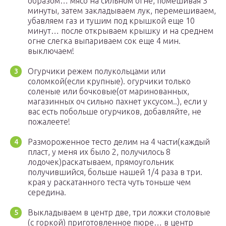
образом… мясо на сильном огне, помешивая 3
минуты, затем закладываем лук, перемешиваем,
убавляем газ и тушим под крышкой еще 10
минут… после открываем крышку и на среднем
огне слегка выпариваем сок еще 4 мин.
выключаем!
Огурчики режем полукольцами или
соломкой(если крупные). огурчики только
соленые или бочковые(от маринованных,
магазинных оч сильно пахнет уксусом..), если у
вас есть побольше огурчиков, добавляйте, не
пожалеете!
Размороженное тесто делим на 4 части(каждый
пласт, у меня их было 2, получилось 8
лодочек)раскатываем, прямоугольник
получившийся, больше нашей 1/4 раза в три.
края у раскатанного теста чуть тоньше чем
середина.
Выкладываем в центр две, три ложки столовые
(с горкой) приготовленное пюре… в центр