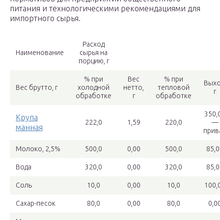
питания и технологическими рекомендациями для
импортного сырья.
Расход
Наименование
сырья на
порцию, г
% при
Вес
% при
Выхо
Вес брутто, г
холодной
нетто,
тепловой
г
обработке
г
обработке
350,
Крупа
222,0
1,59
220,0
—
манная
прив
Молоко, 2,5%
500,0
0,00
500,0
85,0
Вода
320,0
0,00
320,0
85,0
Соль
10,0
0,00
10,0
100,
Сахар-песок
80,0
0,00
80,0
0,0