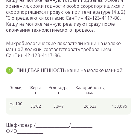
Кашу на молоке манную готовят под заказ. Условия
хранения, сроки годности особо скоропортящихся и
скоропортящихся продуктов при температуре (4 ± 2)
°С определяются согласно СанПин 42-123-4117-86.
Кашу на молоке манную реализуют сразу после
окончания технологического процесса.
Микробиологические показатели каши на молоке
манной должны соответствовать требованиям
СанПин 42-123-4117-86.
ПИЩЕВАЯ ЦЕННОСТЬ каши на молоке манной:
Белки,
Жиры,
Углеводы,
Калорийность,
г
г
г
ккал
На 100
3,702
3,947
26,623
153,096
г
Шеф-повар /______________/_________
ФИО___________