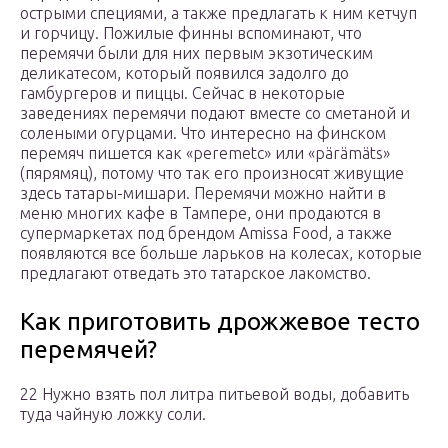
острыми специями, а также предлагать к ним кетчуп
и горчицу. Пожилые финны вспоминают, что
перемячи были для них первым экзотическим
деликатесом, который появился задолго до
гамбургеров и пиццы. Сейчас в некоторые
заведениях перемячи подают вместе со сметаной и
солеными огурцами. Что интересно на финском
перемяч пишется как «peremetc» или «pärämäts»
(пярямяц), потому что так его произносят живущие
здесь татары-мишари. Перемячи можно найти в
меню многих кафе в Тампере, они продаются в
супермаркетах под брендом Amissa Food, а также
появляются все больше ларьков на колесах, которые
предлагают отведать это татарское лакомство.
Как приготовить дрожжевое тесто
перемячей?
22 Нужно взять пол литра питьевой воды, добавить
туда чайную ложку соли.