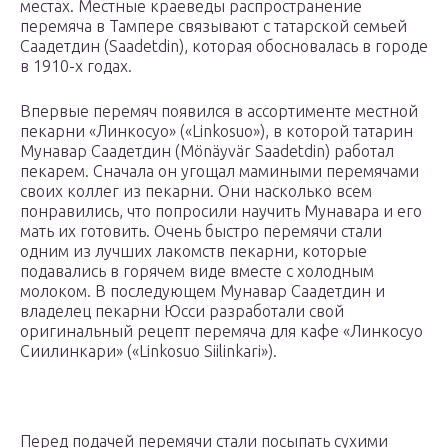
местах. Местные краеведы распространение
перемяча в Тампере связывают с татарской семьей
Саадетдин (Saadetdin), которая обосновалась в городе
в 1910-х годах.
Впервые перемяч появился в ассортименте местной
пекарни «Линкосуо» («Linkosuo»), в которой татарин
Мунавар Саадетдин (Mönäyvär Saadetdin) работал
пекарем. Сначала он угощал мамиными перемячами
своих коллег из пекарни. Они насколько всем
понравились, что попросили научить Мунавара и его
мать их готовить. Очень быстро перемячи стали
одним из лучших лакомств пекарни, которые
подавались в горячем виде вместе с холодным
молоком. В последующем Мунавар Саадетдин и
владелец пекарни Юсси разработали свой
оригинальный рецепт перемяча для кафе «Линкосуо
Сиилинкари» («Linkosuo Siilinkari»).
Перед подачей перемячи стали посыпать сухими