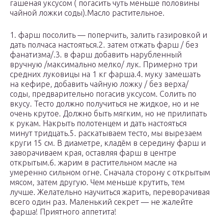
гашеная уксусом ( погасить чуть меньше половины
чайной ложки соды).Масло растительное.
1. фарш посолить — поперчить, залить газировкой и
дать полчаса настояться.2. затем отжать фарш / без
фанатизма/.3. в фарш добавить нарубленный
вручную /максимально мелко/ лук. Примерно три
средних луковицы на 1 кг фарша.4. муку замешать
на кефире, добавить чайную ложку / без верха/
соды, предварительно погасив уксусом. Солить по
вкусу. Тесто должно получиться не жидкое, но и не
очень крутое. Должно быть мягким, но не прилипать
к рукам. Накрыть полотенцем и дать настояться
минут тридцать.5. раскатываем тесто, мы вырезаем
круги 15 см. В диаметре, кладём в середину фарш и
заворачиваем края, оставляя фарш в центре
открытым.6. жарим в растительном масле на
умеренно сильном огне. Сначала сторону с открытым
мясом, затем другую. Чем меньше крутить, тем
лучше. Желательно научиться жарить, переворачивая
всего один раз. Маленький секрет — не жалейте
фарша! Приятного аппетита!