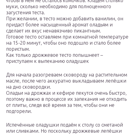
чтобы в нём не осталось комочков. Кладём столько
муки, сколько необходимо для полноценного
загустения теста.
При желании, в тесто можно добавить ванилин, он
придаст более насыщенный аромат оладьям и
сделает их вкус ненавязчиво пикантным.
Готовое тесто оставляем при комнатной температуре
на 15-20 минут, чтобы оно подошло и стало более
пористым.
Как только дрожжевое тесто попышнеет –
приступаем к выпеканию оладушек
Для начала разогреваем сковороду на растительном
масле, после чего аккуратно выкладываем лепёшки
на дно сковородки.
Оладьи на дрожжах и кефире пекутся очень быстро,
поэтому важно в процессе их запекания не отходить
от плиты, следя всё время за тем, чтобы они не
подгорели.
Испечённые оладушки подаём к столу со сметаной
или сливками. Но поскольку дрожжевые лепёшки