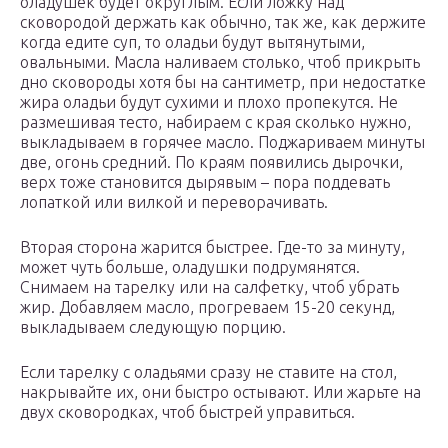
оладушек будет округлым. Если ложку над
сковородой держать как обычно, так же, как держите
когда едите суп, то оладьи будут вытянутыми,
овальными. Масла наливаем столько, чтоб прикрыть
дно сковороды хотя бы на сантиметр, при недостатке
жира оладьи будут сухими и плохо пропекутся. Не
размешивая тесто, набираем с края сколько нужно,
выкладываем в горячее масло. Поджариваем минуты
две, огонь средний. По краям появились дырочки,
верх тоже становится дырявым – пора поддевать
лопаткой или вилкой и переворачивать.
Вторая сторона жарится быстрее. Где-то за минуту,
может чуть больше, оладушки подрумянятся.
Снимаем на тарелку или на салфетку, чтоб убрать
жир. Добавляем масло, прогреваем 15-20 секунд,
выкладываем следующую порцию.
Если тарелку с оладьями сразу не ставите на стол,
накрывайте их, они быстро остывают. Или жарьте на
двух сковородках, чтоб быстрей управиться.